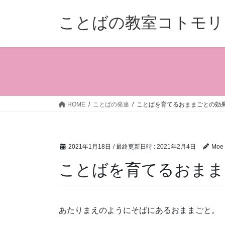
コ
ナ
ン
ビ
ことばの教室コトモリ
テ
ゲ
ン
ー
ツ
シ
へ
ョ
ス
ン
キ
に
ッ
移
HOME
ことばの発達
ことばを育てるおままごとの効
プ
動
2021年1月18日
/ 最終更新日時 :
2021年2月4日
Moe 
ことばを育てるおまま
あたりまえのようにそばにあるおままごと。